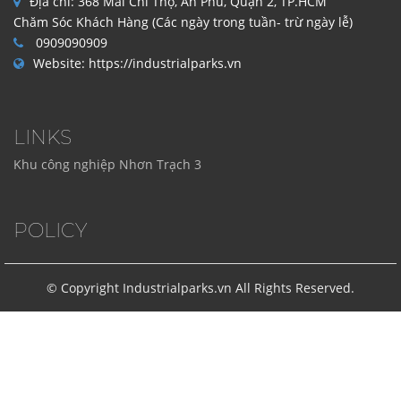
Địa chỉ:
368 Mai Chí Thọ, An Phú, Quận 2, TP.HCM
Chăm Sóc Khách Hàng (Các ngày trong tuần- trừ ngày lễ)
0909090909
Website:
https://industrialparks.vn
LINKS
Khu công nghiệp Nhơn Trạch 3
POLICY
© Copyright Industrialparks.vn All Rights Reserved.