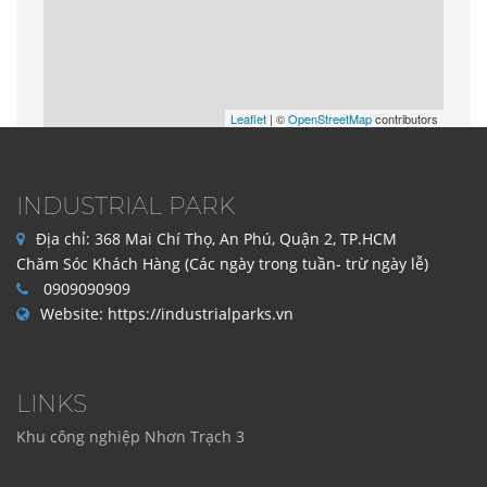
Tổng Diện tích:
Diện tích cho thuê:
Nhon Trach 3 Industrial
Leaflet
| ©
OpenStreetMap
contributors
Hồ Chí Minh, Việt Nam
Phone: 0
Website:
INDUSTRIAL PARK
https://industrialparks.vn/virtual360/nhon-
trach-3-industrial-park.html
Địa chỉ:
368 Mai Chí Thọ, An Phú, Quận 2, TP.HCM
CDT: Công Ty ABC
Chăm Sóc Khách Hàng (Các ngày trong tuần- trừ ngày lễ)
Tổng Diện tích:2200m2
0909090909
Diện tích cho thuê:120m2
Website:
https://industrialparks.vn
LINKS
Khu công nghiệp Nhơn Trạch 3