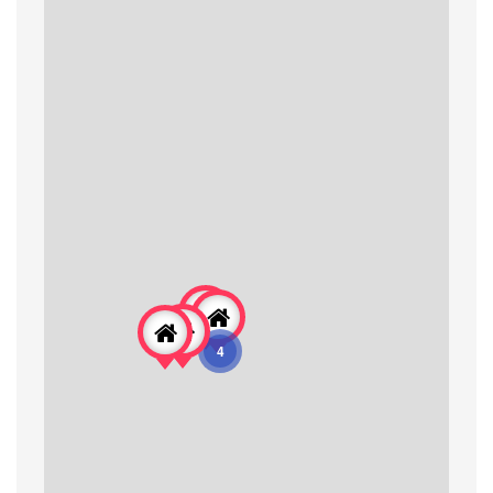
126-128 Đường 3/2, Quận Ninh Kiều,
TP Cần Thơ
Phone: 0927 606 666
Website:
https://industrialparks.vn/virtual360/an-
phuoc-industrial-park.html
CDT:
Tổng Diện tích:
Diện tích cho thuê:
Giang Dien Industrial
510 Đường 3 Tháng 2, Vĩnh Lạc, Rạch
4
Giá
Phone: 0927606666
Website:
https://industrialparks.vn/virtual360/giang-
dien-industrial-park.html
CDT: