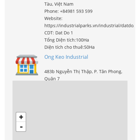
Tàu, Việt Nam
Phone: +84981 593 599
Website:
https://industrialparks.vn/industrial/datdo/
CDT: Dat Do 1
Tổng Diện tích:100Ha
Diện tích cho thuê:50Ha
Ong Keo Industrial
483b Nguyễn Thị Thập, P. Tân Phong,
Quận 7
Phone: 0834577666
Website:
https://industrialparks.vn/virtual360/ong-
keo-industrial-park.html
CDT:
+
Tổng Diện tích:
-
Diện tích cho thuê:
An Phuoc Industrial