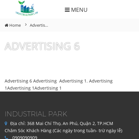
MENU
Home
Advertisement
ADVERTISING 6
Advertising 6 Advertising Advertising 1. Advertising
1Advertising 1Advertising 1
INDUSTRIAL PARK
Địa chỉ:
368 Mai Chí Thọ, An Phú, Quận 2, TP.HCM
Chăm Sóc Khách Hàng (Các ngày trong tuần- trừ ngày lễ)
0909090909