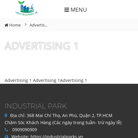
MENU
Home
Advertisement
ADVERTISING 1
Advertising 1 Advertising 1Advertising 1
INDUSTRIAL PARK
Địa chỉ:
368 Mai Chí Thọ, An Phú, Quận 2, TP.HCM
Chăm Sóc Khách Hàng (Các ngày trong tuần- trừ ngày lễ)
0909090909
Website:
https://industrialparks.vn