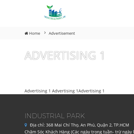
Home
Advertisement
ADVERTISING 1
Advertising 1 Advertising 1Advertising 1
INDUSTRIAL PARK
Địa chỉ:
368 Mai Chí Thọ, An Phú, Quận 2, TP.HCM
Chăm Sóc Khách Hàng (Các ngày trong tuần- trừ ngày l