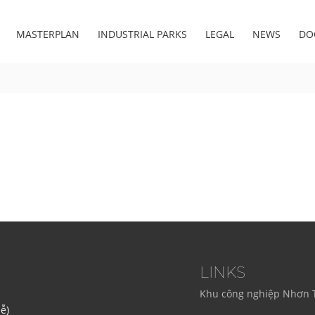
MASTERPLAN
INDUSTRIAL PARKS
LEGAL
NEWS
DO
LINKS
Khu công nghiệp Nhơn 
ễ)