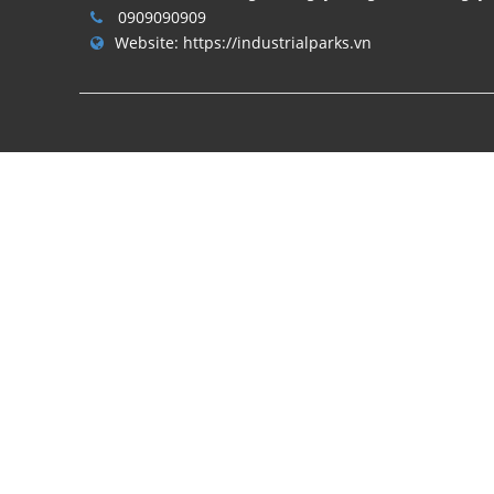
0909090909
Website:
https://industrialparks.vn